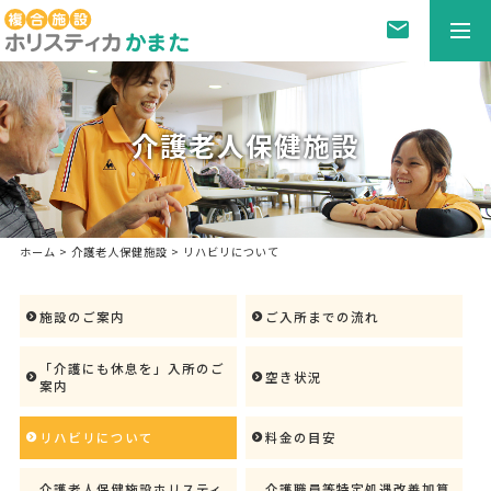
togg
navi
介護老人保健施設
ホーム
>
介護老人保健施設
> リハビリについて
施設のご案内
ご入所までの流れ
「介護にも休息を」入所のご
空き状況
案内
リハビリについて
料金の目安
介護老人保健施設ホリスティ
介護職員等特定処遇改善加算